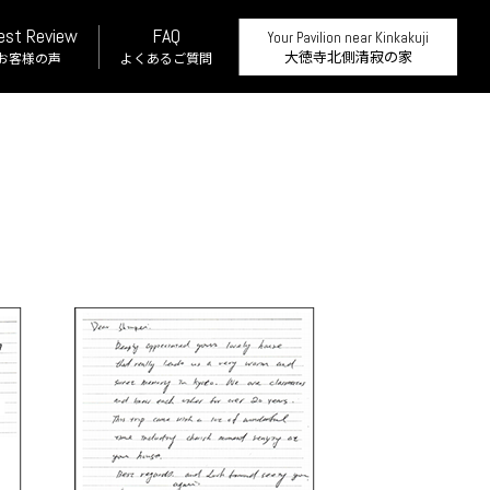
est Review
FAQ
Your Pavilion near Kinkakuji
大徳寺北側清寂の家
お客様の声
よくあるご質問